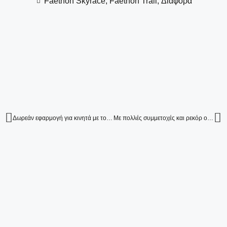
Faethon Skyrace
,
Faethon Trail
,
Διάφορα
Δωρεάν εφαρμογή για κινητά με τον χάρτη του Faethon Race.
Με πολλές συμμετοχές και ρεκόρ ολοκληρώθηκε το αγωνιστικό διήμερο του 13ου Faethon Skyrace «Απόστολος Τσουρέκας» στις 13 και 14 Ιουλίου 2024 στον Κοκκινοπλό Ελασσόνας!