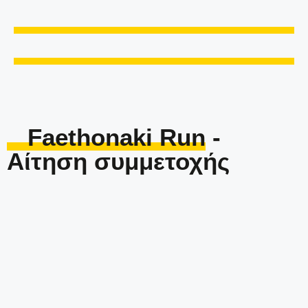
Faethonaki Run
-
Αίτηση συμμετοχής