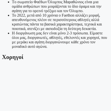
Tο σωματείο Φαέθων Όλυμπος Μαραθώνιος είναι μια
ομάδα ανθρώπων που μοιράζονται το ίδιο όραμα και την
αγάπη για το ορεινό τρέξιμο και τον Όλυμπο.
Το 2022, μετά από 10 χρόνια ο Faethon αλλάζει μορφή,
απευθυνόμενος πλέον σε περισσότερους αθλητές αλλά
κρατώντας πάντα τα βασικά χαρακτηρίστηκα, τεχνικά και
ποιοτικά, ατενίζει με αισιοδοξία τη δεύτερη δεκαετία.
Η διοργάνωση μας δεν είναι μόνο 2-3 πρόσωπα. Eίμαστε
όλοι μας, διοργανωτές, αθλητές, εθελοντές και χορηγοί, που
με μεράκι και αγάπη διοργανώνουμε κάθε χρόνο τον
μoναδικό αυτό αγώνα.
Χορηγοί