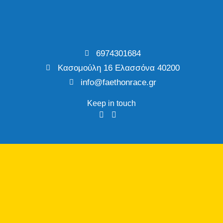
6974301684
Κασομούλη 16 Ελασσόνα 40200
info@faethonrace.gr
Keep in touch