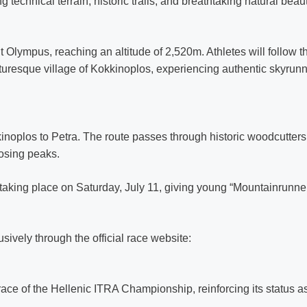
 technical terrain, historic trails, and breathtaking natural beau
 Olympus, reaching an altitude of 2,520m. Athletes will follow t
cturesque village of Kokkinoplos, experiencing authentic skyrunn
inoplos to Petra. The route passes through historic woodcutters’ 
posing peaks.
 taking place on Saturday, July 11, giving young “Mountainrunne
sively through the official race website:
e of the Hellenic ITRA Championship, reinforcing its status a