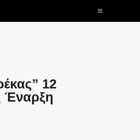
ρέκας” 12
ς Έναρξη