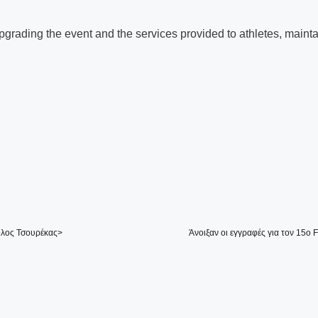
rading the event and the services provided to athletes, mainta
ολος Τσουρέκας>
Άνοιξαν οι εγγραφές για τον 15ο