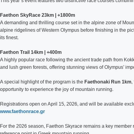
This year’s event features two distinctive race courses combining
Faethon SkyRace 23km | +1800m
A demanding and thrilling course set in the alpine zone of Mount
alpine ridgelines of Western Olympus before finishing in the pi
its finest.
Faethon Trail 14km | +400m
A highly popular race following the ancient trade path from Kokk
and lush green forests, offering stunning views of Olympus’ im
A special highlight of the program is the
Faethonaki Run 1km
,
opportunity to experience the joy of mountain running.
Registrations open on April 15, 2026, and will be available exclu
www.faethonrace.gr
For the 2026 season, Faethon Skyrace remains a key member rac
reference point in Greek mountain running.