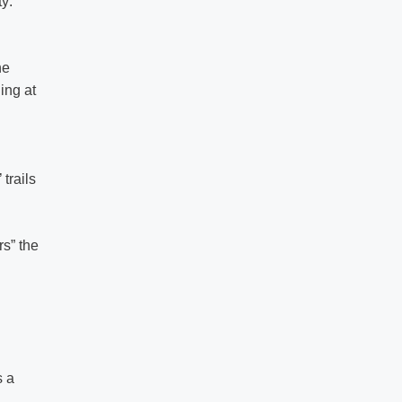
ty:
he
ing at
trails
rs” the
s a