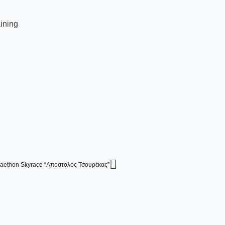
ining
 Faethon Skyrace “Απόστολος Τσουρέκας”