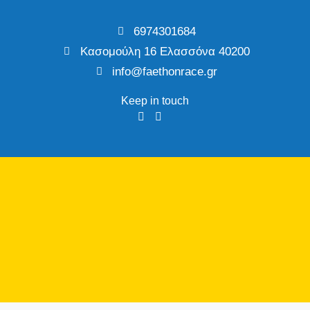
6974301684
Κασομούλη 16 Ελασσόνα 40200
info@faethonrace.gr
Keep in touch